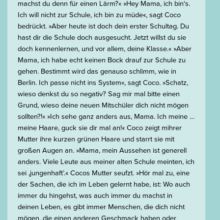
machst du denn für einen Lärm?« »Hey Mama, ich bin‘s.
Ich will nicht zur Schule, ich bin zu müde«, sagt Coco
bedrückt. »Aber heute ist doch dein erster Schultag. Du
hast dir die Schule doch ausgesucht. Jetzt willst du sie
doch kennenlernen, und vor allem, deine Klasse.« »Aber
Mama, ich habe echt keinen Bock drauf zur Schule zu
gehen. Bestimmt wird das genauso schlimm, wie in
Berlin. Ich passe nicht ins System«, sagt Coco. »Schatz,
wieso denkst du so negativ? Sag mir mal bitte einen
Grund, wieso deine neuen Mitschüler dich nicht mögen
sollten?!« »Ich sehe ganz anders aus, Mama. Ich meine …
meine Haare, guck sie dir mal an!« Coco zeigt mihrer
Mutter ihre kurzen grünen Haare und starrt sie mit
großen Augen an. »Mama, mein Aussehen ist generell
anders. Viele Leute aus meiner alten Schule meinten, ich
sei ‚jungenhaft’.« Cocos Mutter seufzt. »Hör mal zu, eine
der Sachen, die ich im Leben gelernt habe, ist: Wo auch
immer du hingehst, was auch immer du machst in
deinen Leben, es gibt immer Menschen, die dich nicht
mögen, die einen anderen Geschmack haben oder