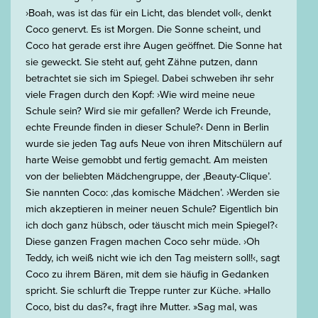
›Boah, was ist das für ein Licht, das blendet voll‹, denkt
Coco genervt. Es ist Morgen. Die Sonne scheint, und
Coco hat gerade erst ihre Augen geöffnet. Die Sonne hat
sie geweckt. Sie steht auf, geht Zähne putzen, dann
betrachtet sie sich im Spiegel. Dabei schweben ihr sehr
viele Fragen durch den Kopf: ›Wie wird meine neue
Schule sein? Wird sie mir gefallen? Werde ich Freunde,
echte Freunde finden in dieser Schule?‹ Denn in Berlin
wurde sie jeden Tag aufs Neue von ihren Mitschülern auf
harte Weise gemobbt und fertig gemacht. Am meisten
von der beliebten Mädchengruppe, der ‚Beauty-Clique’.
Sie nannten Coco: ‚das komische Mädchen’. ›Werden sie
mich akzeptieren in meiner neuen Schule? Eigentlich bin
ich doch ganz hübsch, oder täuscht mich mein Spiegel?‹
Diese ganzen Fragen machen Coco sehr müde. ›Oh
Teddy, ich weiß nicht wie ich den Tag meistern soll!‹, sagt
Coco zu ihrem Bären, mit dem sie häufig in Gedanken
spricht. Sie schlurft die Treppe runter zur Küche. »Hallo
Coco, bist du das?«, fragt ihre Mutter. »Sag mal, was