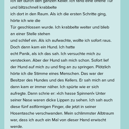
Ich lief durch den ganzen Keller. Ich fand eine offene Tür
und blitzschnell krabbelte
ich dort in den Raum. Als ich die ersten Schritte ging,
hörte ich wie die
Tür geschlossen wurde. Ich krabbelte weiter und blieb
an einer Stelle stehen
und schlief ein. Als ich aufwachte, wollte ich sofort raus.
Doch dann kam ein Hund. Ich hatte
echt Panik, als ich das sah. Ich versuchte mich zu
verstecken. Aber der Hund sah mich schon. Sofort lief
der Hund auf mich zu und fing an zu springen. Plötzlich
hörte ich die Stimme eines Menschen. Das war der
Besitzer des Hundes und des Kellers. Er sah mich an und
dann kam er immer näher. Ich spürte wie er sich
aufregte. Dann schrie er: »Ich hasse Spinnen!« Unter
seiner Nase waren dicke Lippen zu sehen. Ich sah auch
diese fünf astförmigen Finger, die jetzt in seiner
Hosentasche verschwanden. Mein schlimmster Albtraum
war, dass ich auch ein Mal von dieser Hand erwischt
werde.